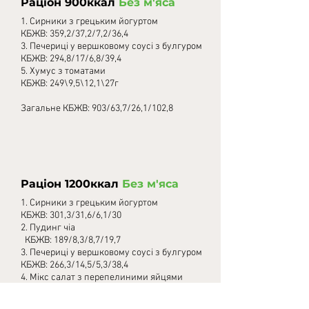
Раціон 900ккал
Без м'яса
1. Сирники з грецьким йогуртом
КБЖВ: 359,2/37,2/7,2/36,4
3. Печериці у вершковому соусі з булгуром
КБЖВ: 294,8/17/6,8/39,4
5. Хумус з томатами
КБЖВ: 249\9,5\12,1\27г
Загальне КБЖВ: 903/63,7/26,1/102,8
Раціон 1200ккал
Без м'яса
1. Сирники з грецьким йогуртом
КБЖВ: 301,3/31,6/6,1/30
2. Пудинг чіа
КБЖВ: 189/8,3/8,7/19,7
3. Печериці у вершковому соусі з булгуром
КБЖВ: 266,3/14,5/5,3/38,4
4. Мікс салат з перепелиними яйцями
КБЖВ: 242,5/35/8,5/5,5
5.Хумус з томатами