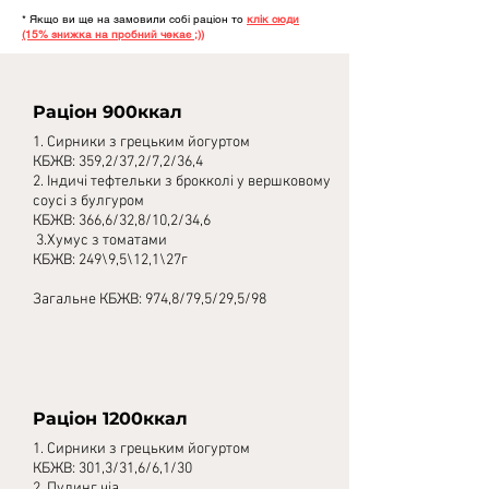
* Якщо ви ще на замовили собі раціон то
клік сюди
(15% знижка на пробний чекає ;))
Раціон 900ккал
1. Сирники з грецьким йогуртом
КБЖВ: 359,2/37,2/7,2/36,4
2. Індичі тефтельки з брокколі у вершковому
соусі з булгуром
КБЖВ: 366,6/32,8/10,2/34,6
3.Хумус з томатами
КБЖВ: 249\9,5\12,1\27г
Загальне КБЖВ: 974,8/79,5/29,5/98
Раціон 1200ккал
1. Сирники з грецьким йогуртом
КБЖВ: 301,3/31,6/6,1/30
2. Пудинг чіа