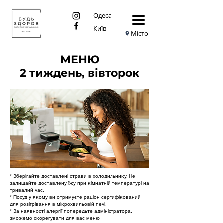
Одеса
Київ
Місто
МЕНЮ
2 тиждень, вівторок
* Зберігайте доставлені страви в холодильнику. Не
залишайте доставлену їжу при кімнатній температурі на
тривалий час.
* Посуд у якому ви отримуєте раціон сертифікований
для розігрівання в мікрохвильовій печі.
* За наявності алергії попередьте адміністратора,
зможемо скорегувати для вас меню