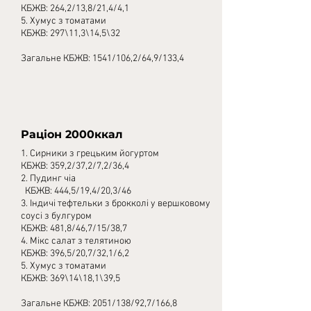
КБЖВ: 264,2/13,8/21,4/4,1
5. Хумус з томатами
КБЖВ: 297\11,3\14,5\32
Загальне КБЖВ: 1541/106,2/64,9/133,4
Раціон 2000ккал
1. Сирники з грецьким йогуртом
КБЖВ: 359,2/37,2/7,2/36,4
2. Пудинг чіа
КБЖВ: 444,5/19,4/20,3/46
3. Індичі тефтельки з брокколі у вершковому
соусі з булгуром
КБЖВ: 481,8/46,7/15/38,7
4. Мікс салат з телятиною
КБЖВ: 396,5/20,7/32,1/6,2
5. Хумус з томатами
КБЖВ: 369\14\18,1\39,5
Загальне КБЖВ: 2051/138/92,7/166,8