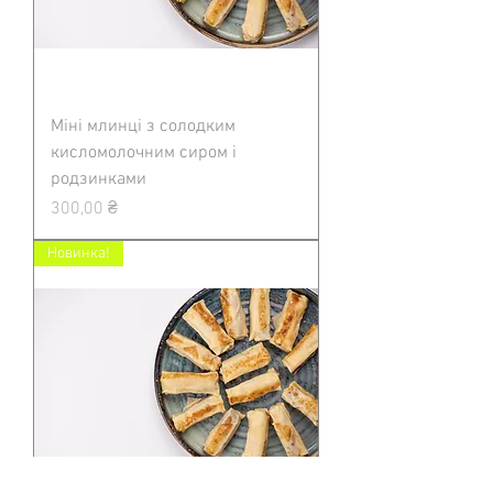
і
л
о
г
р
а
м
Міні млинці з солодким
кисломолочним сиром і
родзинками
Ціна
300,00 ₴
Новинка!