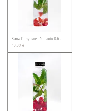
Вода Полуниця-базилік 0,5 л
Ціна
40,00 ₴