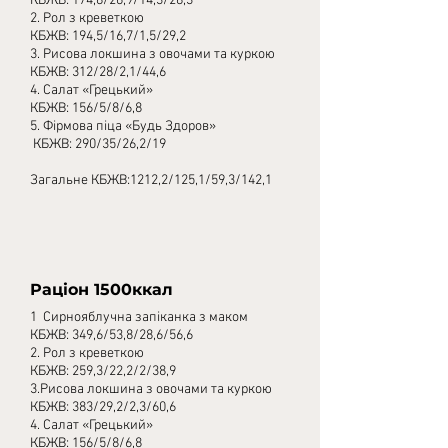
КБЖВ: 174,8/26,9/14,3/28,3
2. Рол з креветкою
КБЖВ: 194,5/16,7/1,5/29,2
3.
Рисова локшина з овочами та куркою
КБЖВ: 312/28/2,1/44,6
4. Салат «Грецький»
КБЖВ: 156/5/8/6,8
5. Фірмова піца «Будь Здоров»
КБЖВ: 290/35/26,2/19
Загальне КБЖВ:1212,2/125,1/59,3/142,1
Раціон 1500ккал
1 Сирнояблучна запіканка з маком
КБЖВ: 349,6/53,8/28,6/56,6
2. Рол з креветкою
КБЖВ: 259,3/22,2/2/38,9
3.Рисова локшина з овочами та куркою
КБЖВ: 383/29,2/2,3/60,6
4. Салат «Грецький»
КБЖВ: 156/5/8/6,8