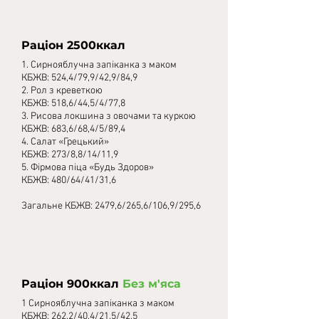
Раціон 2500ккал
1. Сирнояблучна запіканка з маком
КБЖВ: 524,4/79,9/42,9/84,9
2. Рол з креветкою
КБЖВ: 518,6/44,5/4/77,8
3.
Рисова локшина з овочами та куркою
КБЖВ: 683,6/68,4/5/89,4
4. Салат «Грецький»
КБЖВ: 273/8,8/14/11,9
5. Фірмова піца «Будь Здоров»
КБЖВ: 480/64/41/31,6
Загальне КБЖВ: 2479,6/265,6/106,9/295,6
Раці
он 900ккал
Без м'яса
1 Сирнояблучна запіканка з маком
КБЖВ: 262,2/40,4/21,5/42,5