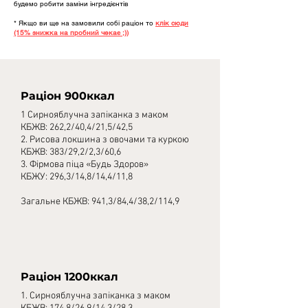
будемо робити заміни інгредієнтів
* Якщо ви ще на замовили собі раціон то
клік сюди
(15% знижка на пробний чекає ;))
Раціон 900ккал
1 Сирнояблучна запіканка з маком
КБЖВ: 262,2/40,4/21,5/42,5
2.
Рисова локшина з овочами та куркою
КБЖВ: 383/29,2/2,3/60,6
3. Фірмова піца «Будь Здоров»
КБЖУ: 296,3/14,8/14,4/11,8
Загальне КБЖВ: 941,3/84,4/38,2/114,9
Раціон 1200ккал
1. Сирнояблучна запіканка з маком