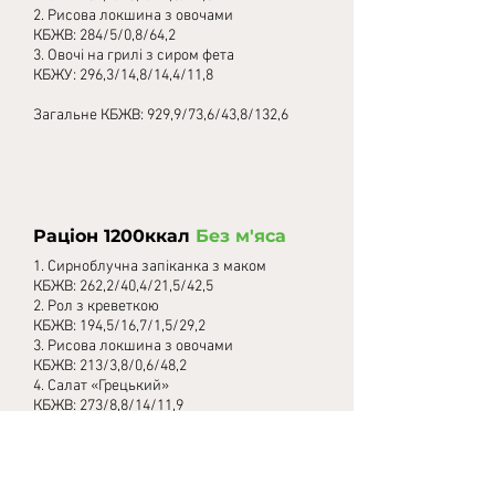
2.
Рисова локшина з овочами
КБЖВ: 284/5/0,8/64,2
3. Овочі на грилі з сиром фета
КБЖУ: 296,3/14,8/14,4/11,8
Загальне КБЖВ: 929,9/73,6/43,8/132,6
Раціон 1200ккал
Без м'яса
1. Сирноблучна запіканка з маком
КБЖВ: 262,2/40,4/21,5/42,5
2. Рол з креветкою
КБЖВ: 194,5/16,7/1,5/29,2
3.
Рисова локшина з овочами
КБЖВ: 213/3,8/0,6/48,2
4. Салат «Грецький»
КБЖВ: 273/8,8/14/11,9
5. Овочі на грилі з сиром фета
КБЖВ: 163,2/10,6/10,3/8,4
Загальне КБЖВ:1193,3/93,7/55/154,3