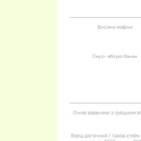
Вінсяни мафіни
Смузі- яблуко банан
Ліниві вареники з грецьким й
Борщ дієтичний / також стейк