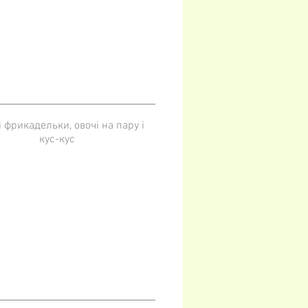
 фрикадельки, овочі на пару і
кус-кус