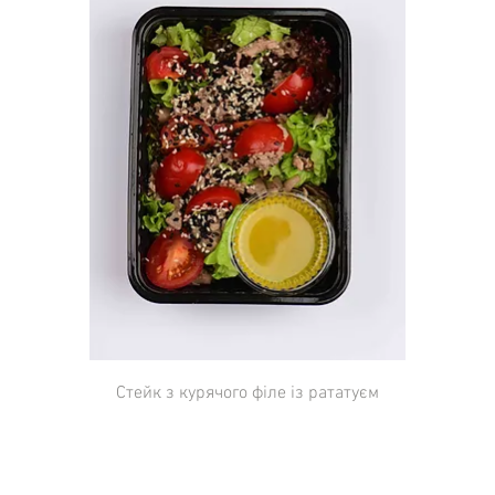
Стейк з курячого філе із рататуєм