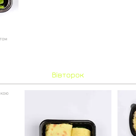
ртом
Вівторок
ркою