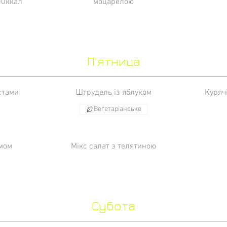
00ккал
моцарелою
П'ятница
стами
Штрудель із яблуком
Курячі
Вегетаріанське
емом
Мікс салат з телятиною
Субота