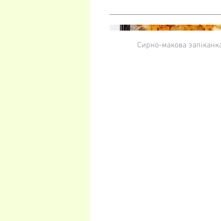
Сирно-макова запіканк