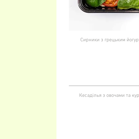
Сирники з грецьким йогу
Кесаділья з овочами та ку