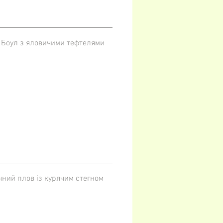
 Боул з яловичими тефтелями
чний плов із курячим стегном