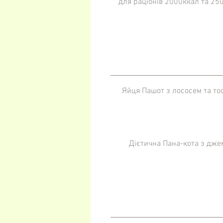
для раціонів 2000ккал та 25
Яйця Пашот з лососем та то
Дієтична Пана-кота з дж