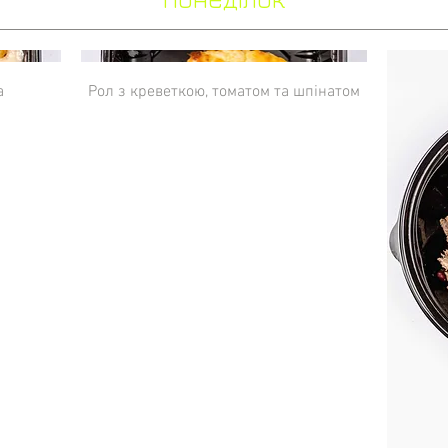
а
Рол з креветкою, томатом та шпінатом