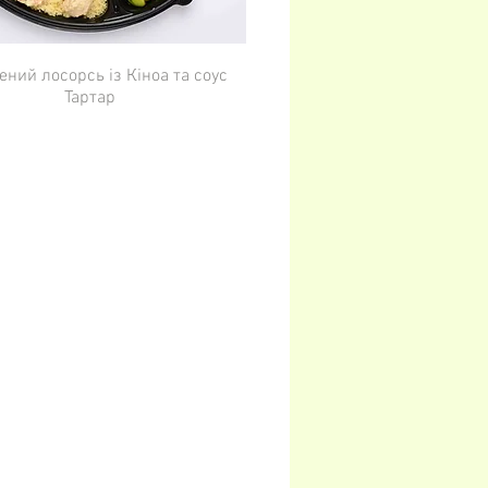
ений лосорсь із Кіноа та соус
Тартар