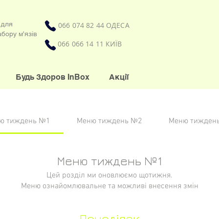
 для
066 074 82 44 ОДЕСА
бору м'язів
066 066 14 11 КИЇВ
Будь Здоров InBox
Акції
ю тиждень №1
Меню тиждень №2
Меню тижден
Меню тиждень №1
Цей розділ ми оновлюємо щотижня.
Меню ознайомлювальне та можливі внесення змін
Понеділок