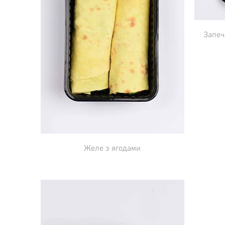
Запеч
Желе з ягодами