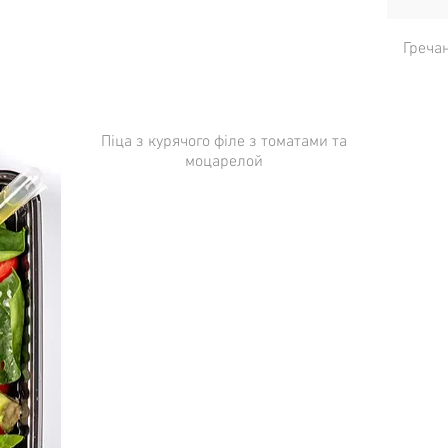
Греча
Піца з курячого філе з томатами та
моцарелой