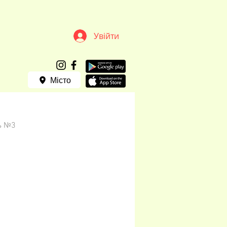
Увійти
Місто
ь №3