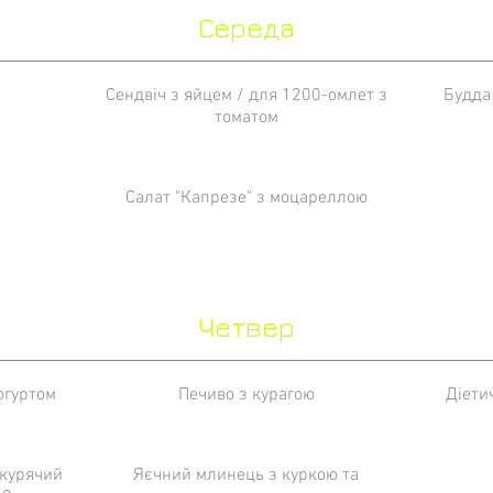
Середа
Сендвіч з яйцем / для 1200-омлет з
Будда
томатом
Салат "Капрезе" з моцареллою
Четвер
огуртом
Печиво з курагою
Діети
 курячий
Яєчний млинець з куркою та