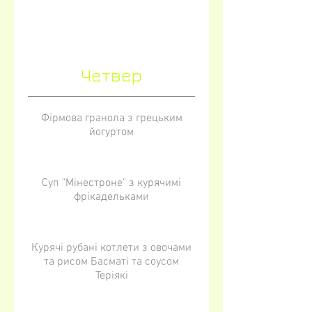
Четвер
Фірмова гранола з грецьким
йогуртом
Суп "Мінестроне" з курячимі
фрікадельками
Курячі рубані котлети з овочами
та рисом Басматі та соусом
Теріякі