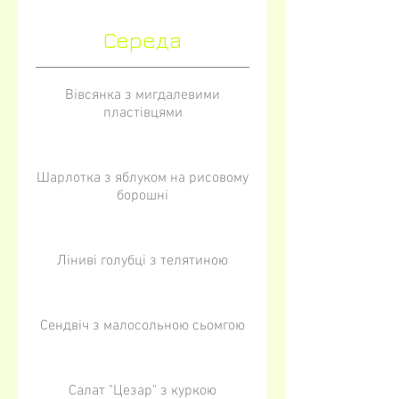
Середа
Вівсянка з мигдалевими
пластівцями
Шарлотка з яблуком на рисовому
борошні
Ліниві голубці з телятиною
Сендвіч з малосольною сьомгою
Салат "Цезар" з куркою