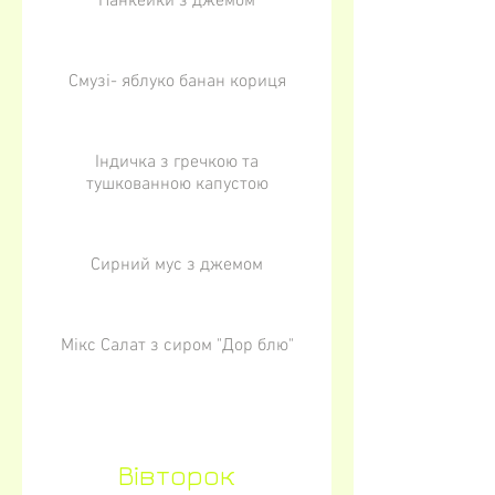
Панкейки з джемом
Смузі- яблуко банан кориця
Індичка з гречкою та
тушкованною капустою
Сирний мус з джемом
Мікс Салат з сиром "Дор блю"
Вівторок