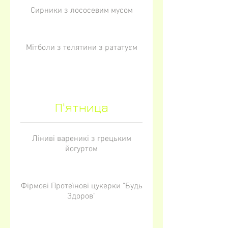
Сирники з лососевим мусом
Мітболи з телятини з рататуєм
П'ятница
Ліниві вареникі з грецьким
йогуртом
Фірмові Протеїнові цукерки "Будь
Здоров"