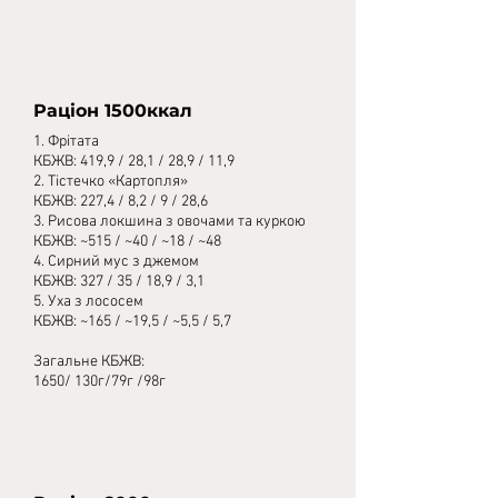
Раціон 1500ккал
1. Фрітата
КБЖВ: 419,9 / 28,1 / 28,9 / 11,9
2. Тістечко «Картопля»
КБЖВ: 227,4 / 8,2 / 9 / 28,6
3. Рисова локшина з овочами та куркою
КБЖВ: ~515 / ~40 / ~18 / ~48
4. Сирний мус з джемом
КБЖВ: 327 / 35 / 18,9 / 3,1
5. Уха з лососем
КБЖВ: ~165 / ~19,5 / ~5,5 / 5,7
Загальне КБЖВ:
1650/ 130г/79г /98г