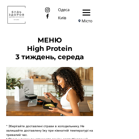
Одеса
Київ
Місто
МЕНЮ
High Protein
3 тиждень, середа
* Зберігайте доставлені страви в холодильнику. Не
залишайте доставлену їжу при кімнатній температурі на
тривалий час.