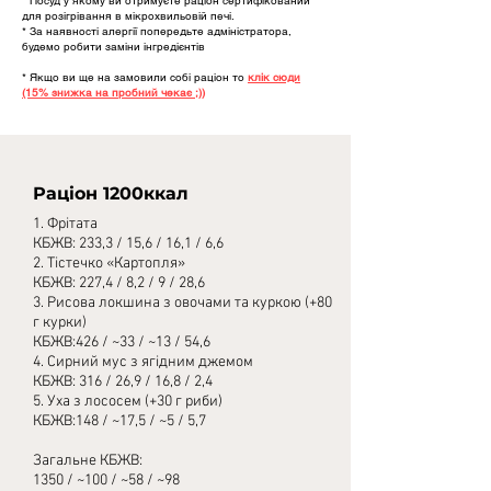
* Посуд у якому ви отримуєте раціон сертифікований
для розігрівання в мікрохвильовій печі.
* За наявності алергії попередьте адміністратора,
будемо робити заміни інгредієнтів
* Якщо ви ще на замовили собі раціон то
клік сюди
(15% знижка на пробний чекає ;))
Раціон 1200ккал
1. Фрітата
КБЖВ: 233,3 / 15,6 / 16,1 / 6,6
2. Тістечко «Картопля»
КБЖВ: 227,4 / 8,2 / 9 / 28,6
3. Рисова локшина з овочами та куркою (+80
г курки)
КБЖВ:426 / ~33 / ~13 / 54,6
4. Сирний мус з ягідним джемом
КБЖВ: 316 / 26,9 / 16,8 / 2,4
5. Уха з лососем (+30 г риби)
КБЖВ:148 / ~17,5 / ~5 / 5,7
Загальне КБЖВ:
1350 / ~100 / ~58 / ~98