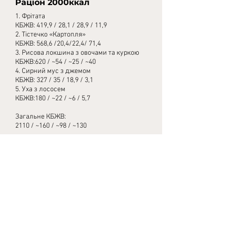
Раціон 2000ккал
1. Фрітата
КБЖВ: 419,9 / 28,1 / 28,9 / 11,9
2. Тістечко «Картопля»
КБЖВ: 568,6 /20,4/22,4/ 71,4
3. Рисова локшина з овочами та куркою
КБЖВ:620 / ~54 / ~25 / ~40
4. Сирний мус з джемом
КБЖВ: 327 / 35 / 18,9 / 3,1
5. Уха з лососем
КБЖВ:180 / ~22 / ~6 / 5,7
Загальне КБЖВ:
2110 / ~160 / ~98 / ~130
Раціон 2500ккал
1.Фрітата
КБЖВ: 525 / 36,4 / 37,6 / 15,4
2. Тістечко «Картопля»
КБЖВ: 710,8 / 25,5 / 28 / 89,3