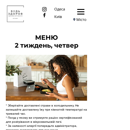
Одеса
Київ
Місто
МЕНЮ
2 тиждень, четвер
* Зберігайте доставлені страви в холодильнику. Не
залишайте доставлену їжу при кімнатній температурі на
тривалий час.
* Посуд у якому ви отримуєте раціон сертифікований
для розігрівання в мікрохвильовій печі.
* За наявності алергії попередьте адміністратора,
зможемо скорегувати для вас меню