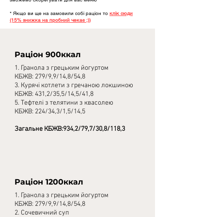
* Якщо ви ще на замовили собі раціон то
клік сюди
(15% знижка на пробний чекає ;))
Раціон 900ккал
1. Гранола з грецьким йогуртом
КБЖВ: 279/9,9/14,8/54,8
3. Курячі котлети з гречаною локшиною
КБЖВ: 431,2/35,5/14,5/41,8
5. Тефтелі з телятини з квасолею
КБЖВ: 224/34,3/1,5/14,5
Загальне КБЖВ:934,2/79,7/30,8/118,3
Раціон 1200ккал
1. Гранола з грецьким йогуртом
КБЖВ: 279/9,9/14,8/54,8
2. Сочевичний суп